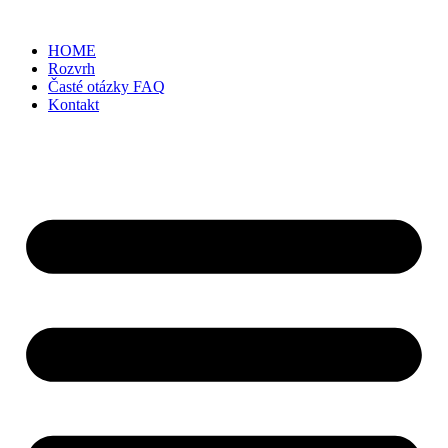
Preskočiť
na
HOME
obsah
Rozvrh
Časté otázky FAQ
Kontakt