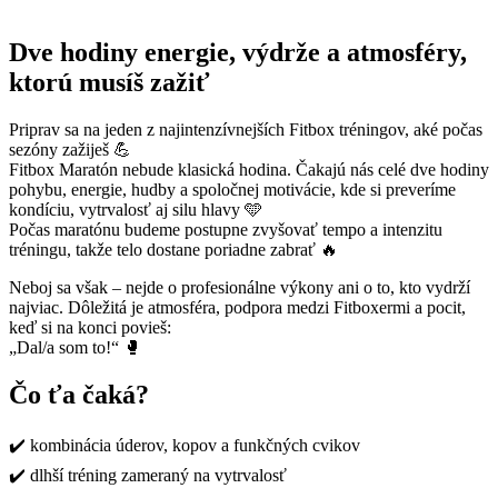
Dve hodiny energie, výdrže a atmosféry,
ktorú musíš zažiť
Priprav sa na jeden z najintenzívnejších Fitbox tréningov, aké počas
sezóny zažiješ 💪
Fitbox Maratón nebude klasická hodina. Čakajú nás celé dve hodiny
pohybu, energie, hudby a spoločnej motivácie, kde si preveríme
kondíciu, vytrvalosť aj silu hlavy 🩵
Počas maratónu budeme postupne zvyšovať tempo a intenzitu
tréningu, takže telo dostane poriadne zabrať 🔥
Neboj sa však – nejde o profesionálne výkony ani o to, kto vydrží
najviac. Dôležitá je atmosféra, podpora medzi Fitboxermi a pocit,
keď si na konci povieš:
„Dal/a som to!“ 🥊
Čo ťa čaká?
✔️ kombinácia úderov, kopov a funkčných cvikov
✔️ dlhší tréning zameraný na vytrvalosť