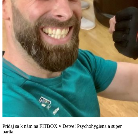
Pridaj sa k nám na FITBOX v Detve! Psychohygiena a super
partia.