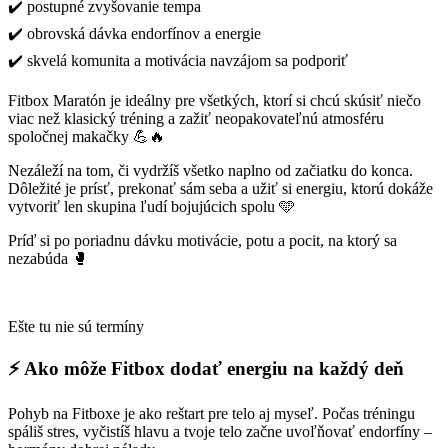
✔️ postupné zvyšovanie tempa
✔️ obrovská dávka endorfínov a energie
✔️ skvelá komunita a motivácia navzájom sa podporiť
Fitbox Maratón je ideálny pre všetkých, ktorí si chcú skúsiť niečo
viac než klasický tréning a zažiť neopakovateľnú atmosféru
spoločnej makačky 💪🔥
Nezáleží na tom, či vydržíš všetko naplno od začiatku do konca.
Dôležité je prísť, prekonať sám seba a užiť si energiu, ktorú dokáže
vytvoriť len skupina ľudí bojujúcich spolu 🩵
Príď si po poriadnu dávku motivácie, potu a pocit, na ktorý sa
nezabúda 🥊
Ešte tu nie sú termíny
⚡ Ako môže Fitbox dodať energiu na každý deň
Pohyb na Fitboxe je ako reštart pre telo aj myseľ. Počas tréningu
spáliš stres, vyčistíš hlavu a tvoje telo začne uvoľňovať endorfíny –