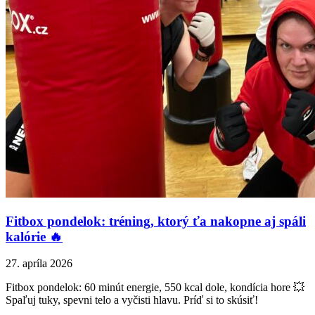
Fitbox pondelok: tréning, ktorý ťa nakopne aj spáli
kalórie 🔥
27. apríla 2026
Fitbox pondelok: 60 minút energie, 550 kcal dole, kondícia hore 💥
Spaľuj tuky, spevni telo a vyčisti hlavu. Príď si to skúsiť!