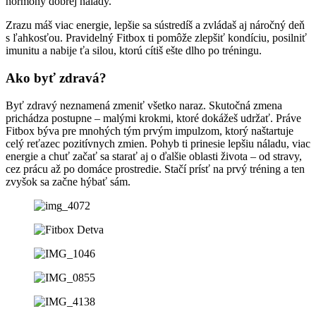
hormóny dobrej nálady.
Zrazu máš viac energie, lepšie sa sústredíš a zvládaš aj náročný deň
s ľahkosťou. Pravidelný Fitbox ti pomôže zlepšiť kondíciu, posilniť
imunitu a nabije ťa silou, ktorú cítiš ešte dlho po tréningu.
Ako byť zdravá?
Byť zdravý neznamená zmeniť všetko naraz. Skutočná zmena
prichádza postupne – malými krokmi, ktoré dokážeš udržať. Práve
Fitbox býva pre mnohých tým prvým impulzom, ktorý naštartuje
celý reťazec pozitívnych zmien. Pohyb ti prinesie lepšiu náladu, viac
energie a chuť začať sa starať aj o ďalšie oblasti života – od stravy,
cez prácu až po domáce prostredie. Stačí prísť na prvý tréning a ten
zvyšok sa začne hýbať sám.