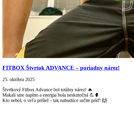
FITBOX Štvrtok ADVANCE – poriadny nárez!
25. októbra 2025
Štvrtkový Fitbox Advance bol totálny nárez! 🔥
Makali sme naplno a energia bola neskutočná 💪🥊
Kto nebol, o veľa prišiel – tak nabudúce určite príď! 🙌